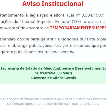
Aviso Institucional
tendimento à legislação eleitoral (Lei nº 9.504/1997)
luções do Tribunal Superior Eleitoral (TSE), o acesso a
ema/conteúdo encontra-se
TEMPORARIAMENTE SUSPE
spensão ocorre para garantir a isonomia durante o pe
toral e abrange publicações, serviços e sistemas que p
igurem publicidade institucional vedada.
Secretaria de Estado de Meio Ambiente e Desenvolviment
Sustentável (SEMAD)
Governo de Minas Gerais
Os serviços estritamente essenciais ao cidadão e sistemas interno
continuam operando normalmente nas rotas autorizadas.