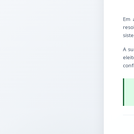
Em a
reso
sist
A su
elei
conf