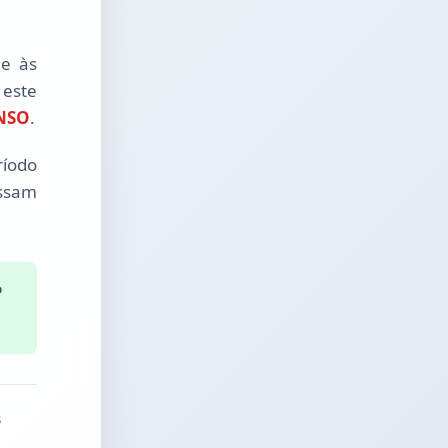
 e às
 este
NSO
.
ríodo
ossam
o
s