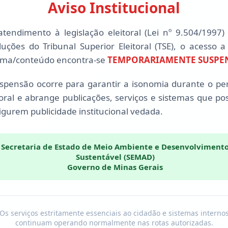
Aviso Institucional
tendimento à legislação eleitoral (Lei nº 9.504/1997)
luções do Tribunal Superior Eleitoral (TSE), o acesso a
ema/conteúdo encontra-se
TEMPORARIAMENTE SUSPE
spensão ocorre para garantir a isonomia durante o pe
toral e abrange publicações, serviços e sistemas que p
igurem publicidade institucional vedada.
Secretaria de Estado de Meio Ambiente e Desenvolviment
Sustentável (SEMAD)
Governo de Minas Gerais
Os serviços estritamente essenciais ao cidadão e sistemas interno
continuam operando normalmente nas rotas autorizadas.