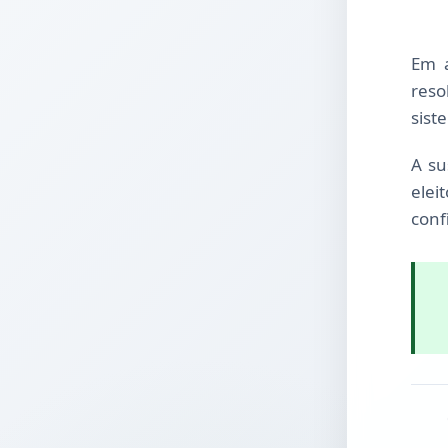
Em a
reso
sist
A su
elei
conf