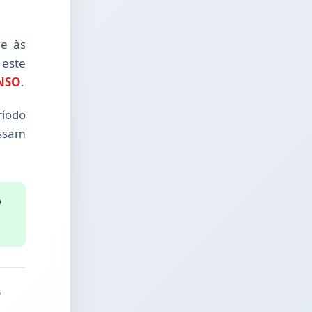
 e às
 este
NSO
.
ríodo
ossam
o
s