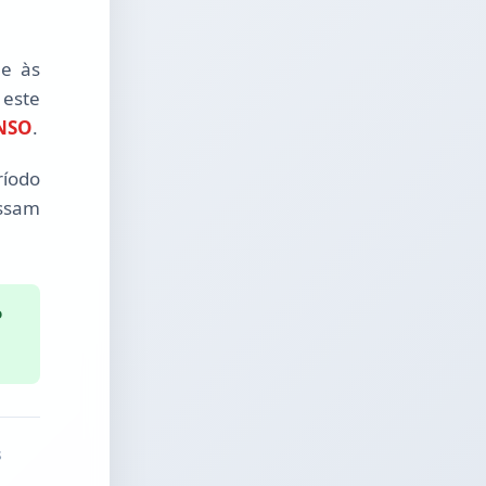
 e às
 este
NSO
.
ríodo
ossam
o
s