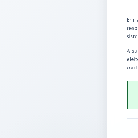
Em a
reso
sist
A su
elei
conf