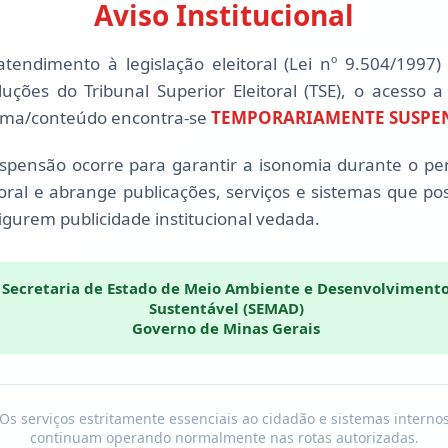
Aviso Institucional
tendimento à legislação eleitoral (Lei nº 9.504/1997)
luções do Tribunal Superior Eleitoral (TSE), o acesso a
ema/conteúdo encontra-se
TEMPORARIAMENTE SUSPE
spensão ocorre para garantir a isonomia durante o pe
toral e abrange publicações, serviços e sistemas que p
igurem publicidade institucional vedada.
Secretaria de Estado de Meio Ambiente e Desenvolviment
Sustentável (SEMAD)
Governo de Minas Gerais
Os serviços estritamente essenciais ao cidadão e sistemas interno
continuam operando normalmente nas rotas autorizadas.